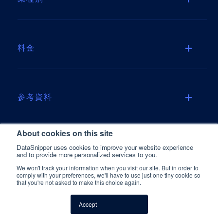
料金
参考資料
About cookies on this site
会社情報
DataSnipper uses cookies to improve your website experience
and to provide more personalized services to you.
We won't track your information when you visit our site. But in order to
comply with your preferences, we'll have to use just one tiny cookie so
that you're not asked to make this choice again.
Japanese
Accept